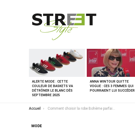
DERNIÈRES
NOUVELLES
ALERTE MODE : CETTE
ANNA WINTOUR QUITTE
COULEUR DE BASKETS VA
VOGUE : CES 3 FEMMES QUI
DÉTRÔNER LE BLANC DÈS
POURRAIENT LUI SUCCÉDER
SEPTEMBRE 2025
Vous êtes ici :
Accueil
Comment choisir la robe Bohème parfaite pour sublimer votre silhouette !
MODE