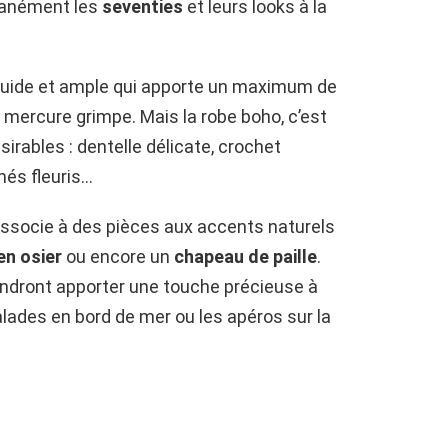
ntanément les
seventies
et leurs looks à la
luide et ample qui apporte un maximum de
e mercure grimpe. Mais la robe boho, c’est
sirables : dentelle délicate, crochet
més fleuris…
’associe à des pièces aux accents naturels
en osier
ou encore un
chapeau de paille
.
endront apporter une touche précieuse à
balades en bord de mer ou les apéros sur la