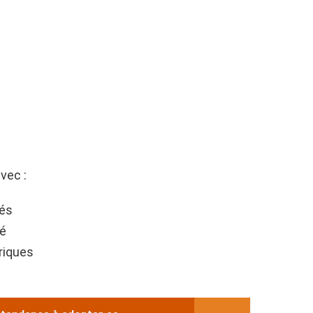
vec :
rés
ré
riques