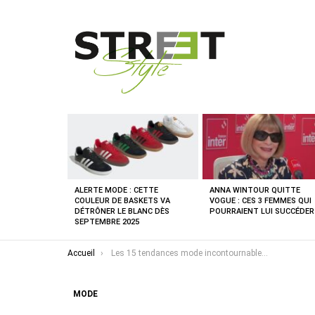
DERNIÈRES
NOUVELLES
ALERTE MODE : CETTE
ANNA WINTOUR QUITTE
COULEUR DE BASKETS VA
VOGUE : CES 3 FEMMES QUI
DÉTRÔNER LE BLANC DÈS
POURRAIENT LUI SUCCÉDER
SEPTEMBRE 2025
Vous êtes ici :
Accueil
Les 15 tendances mode incontournables du printemps 2024 : ce que les défilés nous imposent
MODE