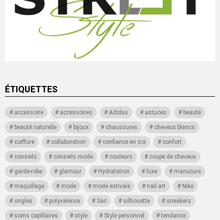
ÉTIQUETTES
accessoire
accessoires
Adidas
astuces
beauté
beauté naturelle
bijoux
chaussures
cheveux blancs
coiffure
collaboration
confiance en soi
confort
conseils
conseils mode
couleurs
coupe de cheveux
garde-robe
glamour
Hydratation
luxe
manucure
maquillage
mode
mode estivale
nail art
Nike
ongles
polyvalence
Sac
silhouette
sneakers
soins capillaires
style
Style personnel
tendance