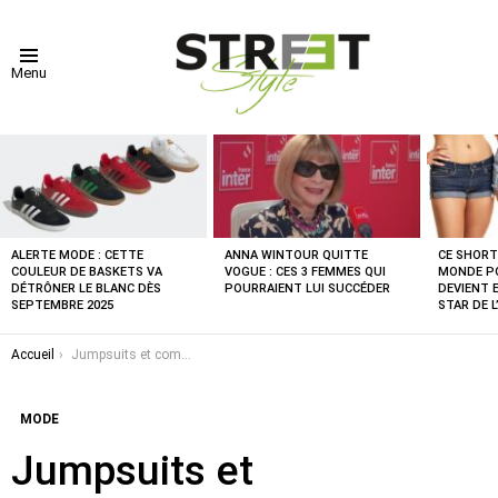
Menu
DERNIÈRES
NOUVELLES
ALERTE MODE : CETTE
ANNA WINTOUR QUITTE
CE SHORT
COULEUR DE BASKETS VA
VOGUE : CES 3 FEMMES QUI
MONDE PO
DÉTRÔNER LE BLANC DÈS
POURRAIENT LUI SUCCÉDER
DEVIENT 
SEPTEMBRE 2025
STAR DE L
Vous êtes ici :
Accueil
Jumpsuits et combishorts : les pièces phares pour un look chic en toute occasion
MODE
Jumpsuits et