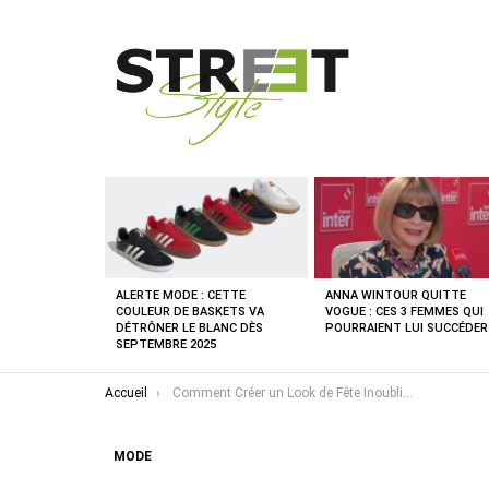
DERNIÈRES
NOUVELLES
ALERTE MODE : CETTE
ANNA WINTOUR QUITTE
COULEUR DE BASKETS VA
VOGUE : CES 3 FEMMES QUI
DÉTRÔNER LE BLANC DÈS
POURRAIENT LUI SUCCÉDER
SEPTEMBRE 2025
Vous êtes ici :
Accueil
Comment Créer un Look de Fête Inoubliable sans Trop en Faire : 6 Astuces pour Briller avec Élégance
MODE