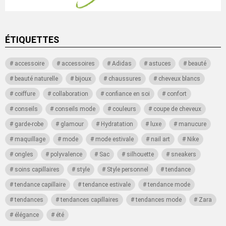
ÉTIQUETTES
accessoire
accessoires
Adidas
astuces
beauté
beauté naturelle
bijoux
chaussures
cheveux blancs
coiffure
collaboration
confiance en soi
confort
conseils
conseils mode
couleurs
coupe de cheveux
garde-robe
glamour
Hydratation
luxe
manucure
maquillage
mode
mode estivale
nail art
Nike
ongles
polyvalence
Sac
silhouette
sneakers
soins capillaires
style
Style personnel
tendance
tendance capillaire
tendance estivale
tendance mode
tendances
tendances capillaires
tendances mode
Zara
élégance
été