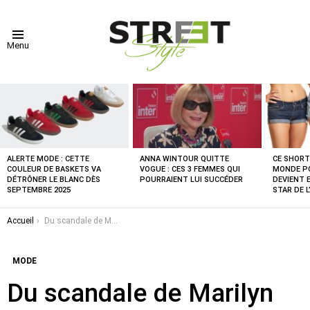
Menu
DERNIÈRES
NOUVELLES
ALERTE MODE : CETTE
ANNA WINTOUR QUITTE
CE SHORT
COULEUR DE BASKETS VA
VOGUE : CES 3 FEMMES QUI
MONDE PO
DÉTRÔNER LE BLANC DÈS
POURRAIENT LUI SUCCÉDER
DEVIENT 
SEPTEMBRE 2025
STAR DE L
Vous êtes ici :
Accueil
Du scandale de Marilyn Monroe aux tenues provocantes de Bianca Censori : l’évolution des robes transparentes dans la mode
MODE
Du scandale de Marilyn