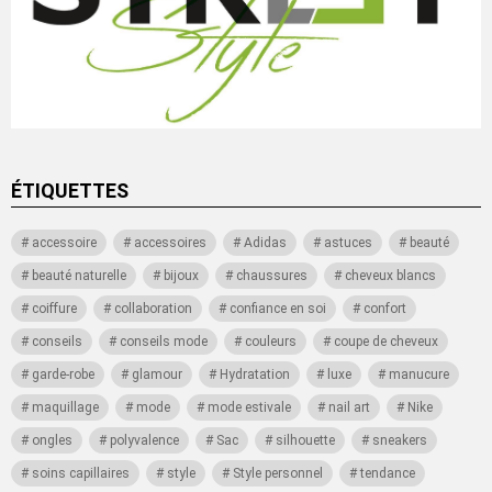
ÉTIQUETTES
accessoire
accessoires
Adidas
astuces
beauté
beauté naturelle
bijoux
chaussures
cheveux blancs
coiffure
collaboration
confiance en soi
confort
conseils
conseils mode
couleurs
coupe de cheveux
garde-robe
glamour
Hydratation
luxe
manucure
maquillage
mode
mode estivale
nail art
Nike
ongles
polyvalence
Sac
silhouette
sneakers
soins capillaires
style
Style personnel
tendance