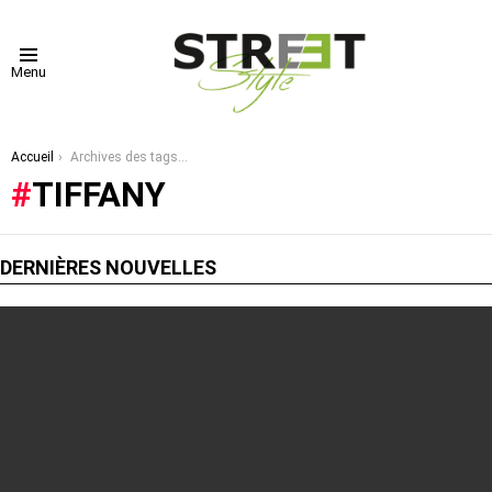
Menu
Vous êtes ici :
Accueil
Archives des tags : Tiffany
TIFFANY
DERNIÈRES NOUVELLES