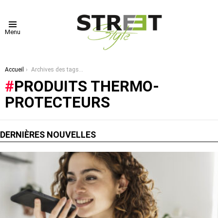
Menu
Vous êtes ici :
Accueil
Archives des tags : produits thermo-protecteurs
PRODUITS THERMO-
PROTECTEURS
DERNIÈRES NOUVELLES