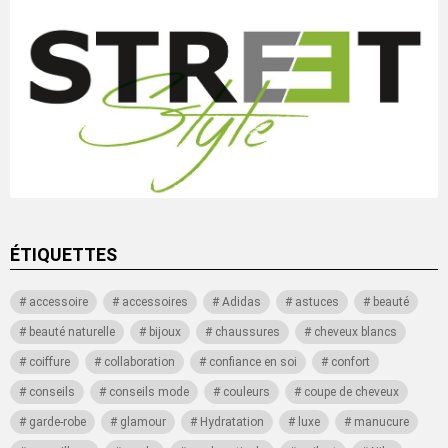
ÉTIQUETTES
accessoire
accessoires
Adidas
astuces
beauté
beauté naturelle
bijoux
chaussures
cheveux blancs
coiffure
collaboration
confiance en soi
confort
conseils
conseils mode
couleurs
coupe de cheveux
garde-robe
glamour
Hydratation
luxe
manucure