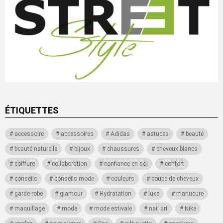
ÉTIQUETTES
accessoire
accessoires
Adidas
astuces
beauté
beauté naturelle
bijoux
chaussures
cheveux blancs
coiffure
collaboration
confiance en soi
confort
conseils
conseils mode
couleurs
coupe de cheveux
garde-robe
glamour
Hydratation
luxe
manucure
maquillage
mode
mode estivale
nail art
Nike