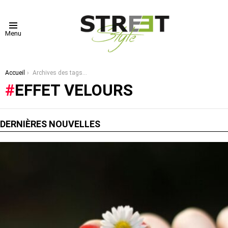
Menu
Vous êtes ici :
Accueil
Archives des tags : effet velours
EFFET VELOURS
DERNIÈRES NOUVELLES